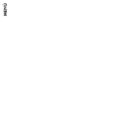
MENÚ
2017 - Espai Mallorca
Sa Pobla, Mallorca