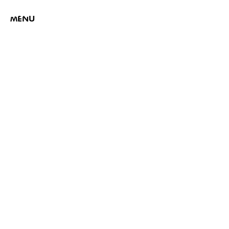
2303 - Parc dels Plataners
MENU