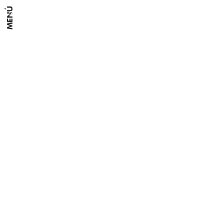
MENÚ
2212 - Stratum
Llubí